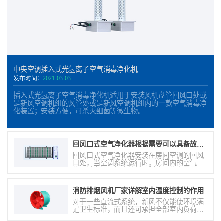
中央空调插入式光氢离子空气消毒净化机
发布时间：
2021-03-03
插入式光氢离子空气消毒净化机适用于安装风机盘管回风口处或
是新风空调机组的风管处或是新风空调机组内的一款空气消毒净
化装置；安装方便，可杀灭细菌等微生物。
回风口式空气净化器根据需要可以具备故障报警信号输出
回风口式空气净化器安装在房间空调的回风
口处，当空调系统运行时，房间内的空气持
续通过空调风机盘管循环制冷，处在回风口
处的净化装置也持续的对室内空气的有毒有
害物质进行分解和清除，从而提高空气质
消防排烟风机厂家详解室内温度控制的作用
量。
对于一些直流式系统，新风不仅能使环境满
足卫生标准，而且还可承担全部室内负荷。
由于室内负荷是变化的，这时采用控制送风