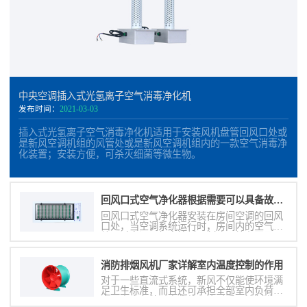
中央空调插入式光氢离子空气消毒净化机
发布时间：
2021-03-03
插入式光氢离子空气消毒净化机适用于安装风机盘管回风口处或
是新风空调机组的风管处或是新风空调机组内的一款空气消毒净
化装置；安装方便，可杀灭细菌等微生物。
回风口式空气净化器根据需要可以具备故障报警信号输出
回风口式空气净化器安装在房间空调的回风
口处，当空调系统运行时，房间内的空气持
续通过空调风机盘管循环制冷，处在回风口
处的净化装置也持续的对室内空气的有毒有
害物质进行分解和清除，从而提高空气质
消防排烟风机厂家详解室内温度控制的作用
量。
对于一些直流式系统，新风不仅能使环境满
足卫生标准，而且还可承担全部室内负荷。
由于室内负荷是变化的，这时采用控制送风